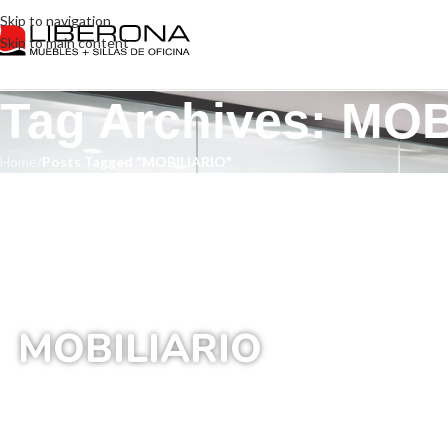
Skip to navigation
Skip to main content
Tag Archives: MO
Home
/
Posts Tagged "MOBILIARIO"
MOBILIARIO
Inicio
/
Posts Etiquetados “MOBILIARIO”