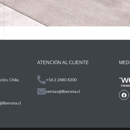
ATENCIÓN AL CLIENTE
MED
ión, Chile,
+56 2 2480 4300
ventas@liberona.cl
liberona.cl