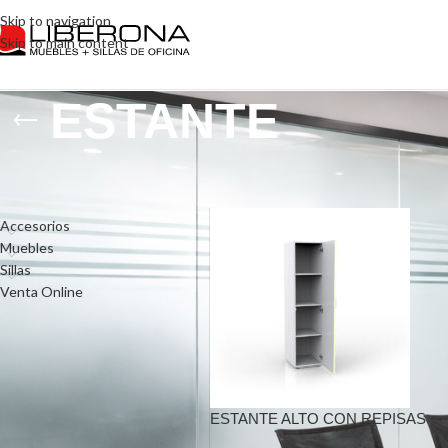
Skip to navigation
Skip to main content
ESTANTE
Categorías del
Inicio
/
Productos etiquetados “EST
producto
Accesorios
Muebles
Sillas
Venta Online
ESTANTE ALTO CON REPISAS