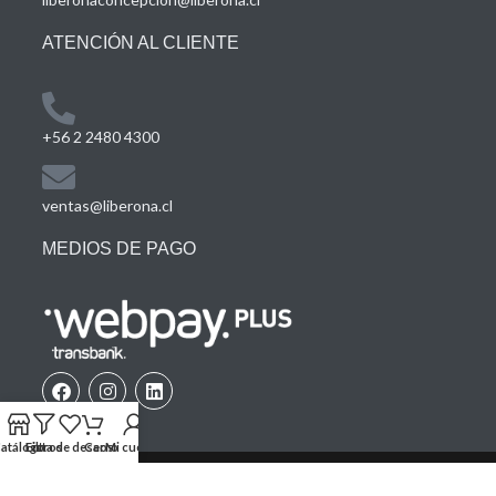
ATENCIÓN AL CLIENTE
+56 2 2480 4300
ventas@liberona.cl
MEDIOS DE PAGO
atálogo
Filtros
Lista de deseos
Carro
Mi cuenta