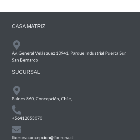
CASA MATRIZ
Av. General Velásquez 10941, Parque Industrial Puerta Sur,
San Bernardo
SUCURSAL
Bulnes 860, Concepción, Chile,
+56412853070
liberonaconcepcion@liberona.cl