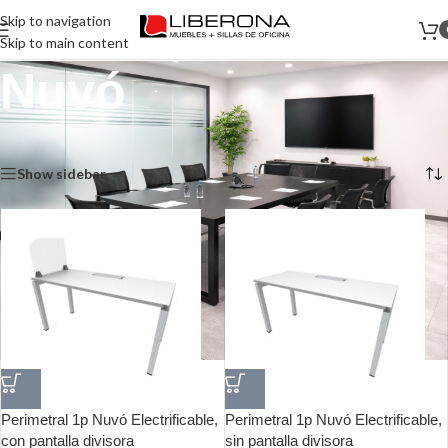
Skip to navigation
Skip to main content
Nuvó
Inicio
/
Muebles
/
Perimetral
/
Nuvó
Mostrando los 8 resultados
Show sidebar
Perimetral 1p Nuvó Electrificable,
Perimetral 1p Nuvó Electrificable,
con pantalla divisora
sin pantalla divisora