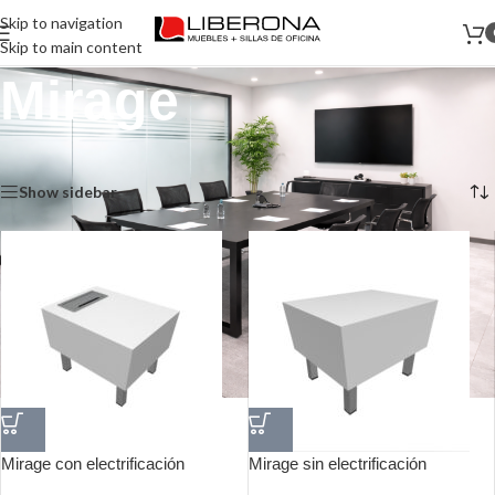
Skip to navigation
Skip to main content
Mirage
Inicio
/
Muebles
/
Mesas Coffee Bajas
/
Mirage
Mostrando los 2 resultados
Show sidebar
Mirage con electrificación
Mirage sin electrificación