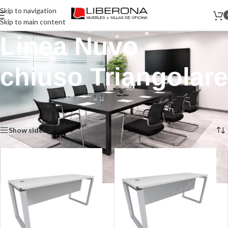
Skip to navigation
Skip to main content
Linea Nuvo
chiuso Triangolare
Inicio
/
Muebles
/
Escritorios
/
Linea Nuvo chiuso Triangolare
Mostrando los 3 resultados
Show sidebar