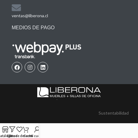
ventas@liberona.cl
MEDIOS DE PAGO
Sustentabilidad
atálogo
Filtros
Lista de deseos
Carro
Mi cuenta