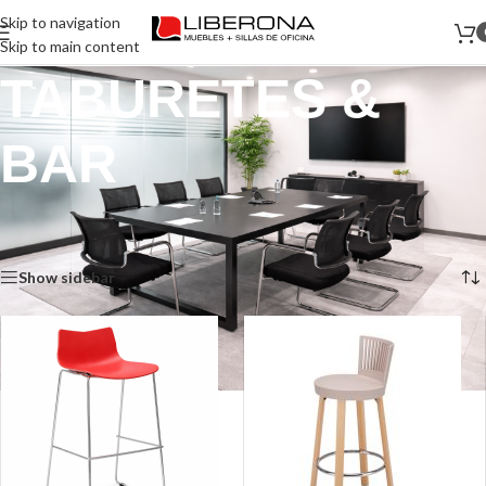
Skip to navigation
Skip to main content
TABURETES &
BAR
Inicio
/
Productos etiquetados “TABURETES & BAR”
Mostrando 1–12 de 13 resultados
Show sidebar