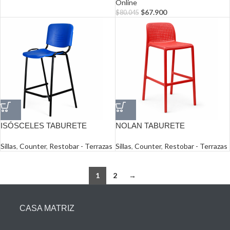
Online
$
67.900
$
80.045
ISÓSCELES TABURETE
NOLAN TABURETE
Sillas
,
Counter
,
Restobar - Terrazas
Sillas
,
Counter
,
Restobar - Terrazas
1
2
→
CASA MATRIZ