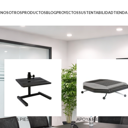
NOSOTROS
PRODUCTOS
BLOG
PROYECTOS
SUSTENTABILIDAD
TIENDA
A PIES”
APOYA PIES AP – 421
APOYA PIES AP – 436