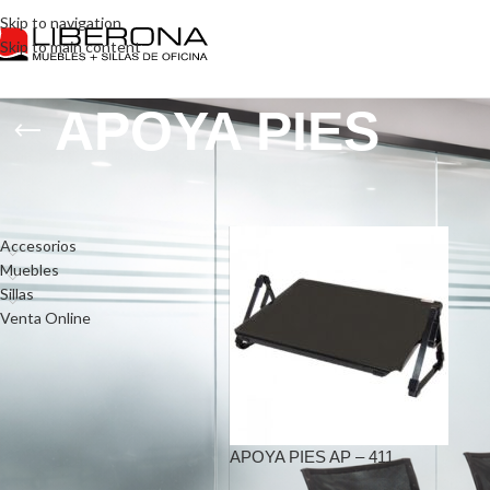
Skip to navigation
Skip to main content
APOYA PIES
Categorías del
Inicio
/
Productos etiquetados “APOY
producto
Accesorios
Muebles
Sillas
Venta Online
APOYA PIES AP – 411