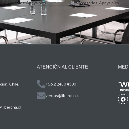
Accesorios
,
Apoya pies
Accesorios
,
Apoya pies
ATENCIÓN AL CLIENTE
MED
ión, Chile,
+56 2 2480 4300
ventas@liberona.cl
liberona.cl