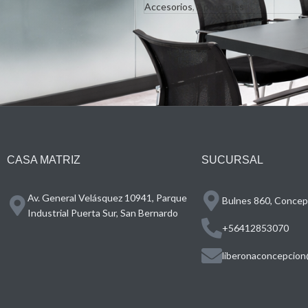
Accesorios
,
Apoya pies
CASA MATRIZ
SUCURSAL
Av. General Velásquez 10941, Parque
Bulnes 860, Concepc
Industrial Puerta Sur, San Bernardo
+56412853070
liberonaconcepcion@