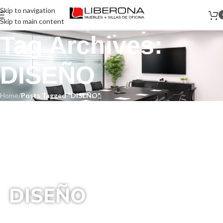
Skip to navigation
Skip to main content
Tag Archives:
DISEÑO
Home
/
Posts Tagged "DISEÑO"
DISEÑO
Inicio
/
Posts Etiquetados “DISEÑO”