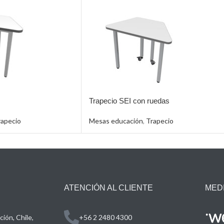
Trapecio SEI con ruedas
rapecio
Mesas educación
,
Trapecio
ATENCIÓN AL CLIENTE
MED
ión, Chile,
+56 2 2480 4300