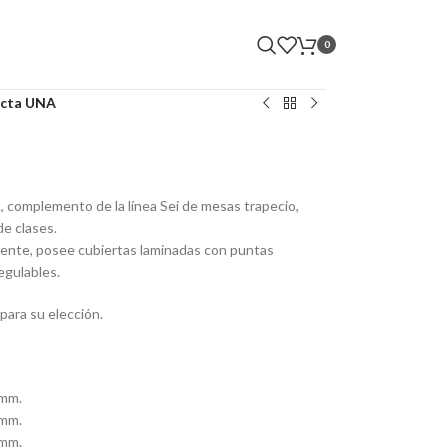
0
cta UNA
 complemento de la línea Sei de mesas trapecio,
de clases.
liente, posee cubiertas laminadas con puntas
egulables.
para su elección.
 mm.
 mm.
 mm.