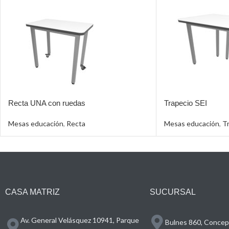
Recta UNA con ruedas
Trapecio SEI
Mesas educación
,
Recta
Mesas educación
,
T
CASA MATRIZ
SUCURSAL
Av. General Velásquez 10941, Parque
Bulnes 860, Concepc