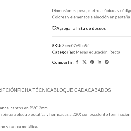
Dimensiones, peso, metros cúbicos y códig
Colores y elementos a elección en pesta
Agregar a lista de deseos
SKU:
3cec07e9ba5f
Categorías:
Mesas educación
,
Recta
Compartir:
IPCIÓN
FICHA TÉCNICA
BLOQUE CAD
ACABADOS
alance, cantos en PVC 2mm.
 pintura electro estática y horneadas a 220º, con excelente terminación 
no y tuerca metálica.