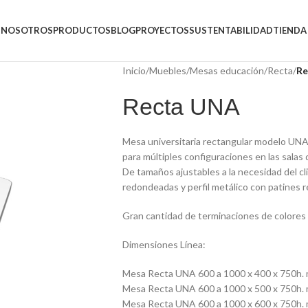
NOSOTROS
PRODUCTOS
BLOG
PROYECTOS
SUSTENTABILIDAD
TIENDA
Inicio
/
Muebles
/
Mesas educación
/
Recta
/
Re
Recta UNA
Mesa universitaria rectangular modelo UNA,
para múltiples configuraciones en las salas 
De tamaños ajustables a la necesidad del c
redondeadas y perfil metálico con patines r
Gran cantidad de terminaciones de colores 
Dimensiones Línea:
Mesa Recta UNA 600 a 1000 x 400 x 750h.
Mesa Recta UNA 600 a 1000 x 500 x 750h.
Mesa Recta UNA 600 a 1000 x 600 x 750h.