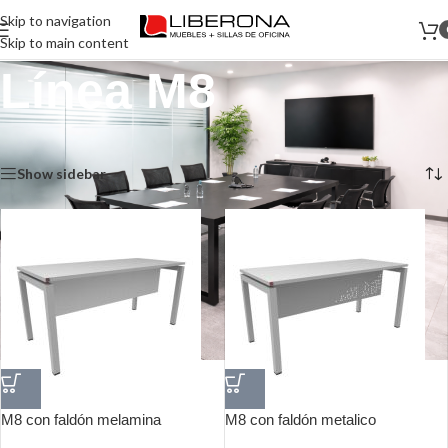
Skip to navigation
Skip to main content
Línea M8
Inicio
/
Muebles
/
Escritorios
/
Línea M8
Mostrando los 3 resultados
Show sidebar
M8 con faldón melamina
M8 con faldón metalico