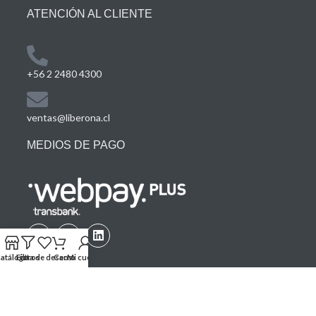
ATENCIÓN AL CLIENTE
+56 2 2480 4300
ventas@liberona.cl
MEDIOS DE PAGO
atálogo
Filtros
Lista de deseos
Carro
Mi cuenta