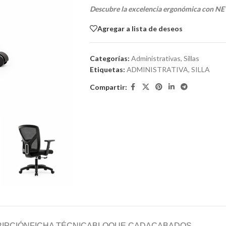
Descubre la excelencia ergonómica con N
Agregar a lista de deseos
Categorías:
Administrativas
,
Sillas
Etiquetas:
ADMINISTRATIVA
,
SILLA
Compartir:
IPCIÓN
FICHA TÉCNICA
BLOQUE CAD
ACABADOS