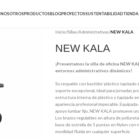
NOSOTROS
PRODUCTOS
BLOG
PROYECTOS
SUSTENTABILIDAD
TIENDA
Inicio
/
Sillas
/
Administrativas
/
NEW KALA
NEW KALA
¡Presentamos la silla de oficina NEW KALA
entornos administrativos dinámicos!
Su respaldo con bastidor plástico tapizado 
soporte excepcional, ideal para jornadas pr
estructura interna de plástico y tapizado e
apariencia profesional impecable. Equipada
apoyo lumbar fijo, NEW KALA promueve una 
Los brazos regulables en altura de poliuret
base de estrella de 5 puntas en Nylon con r
movilidad fluida en cualquier superficie.