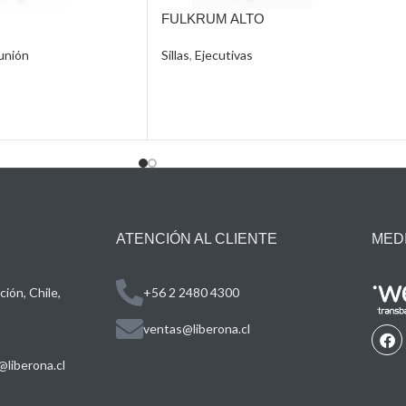
FULKRUM ALTO
unión
Sillas
,
Ejecutivas
ATENCIÓN AL CLIENTE
MED
ión, Chile,
+56 2 2480 4300
ventas@liberona.cl
liberona.cl