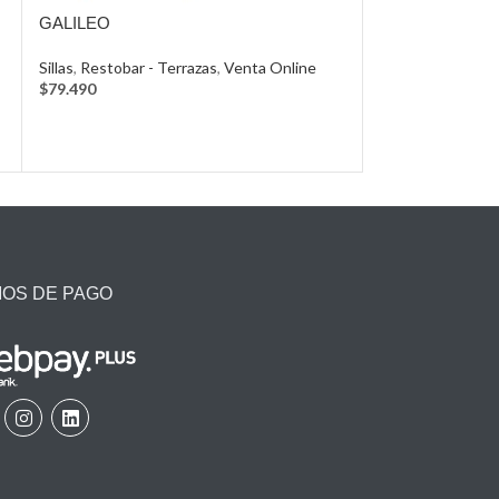
GALILEO
KIM BLACK
Sillas
,
Restobar - Terrazas
,
Venta Online
Sillas
,
Administra
$
79.490
IOS DE PAGO