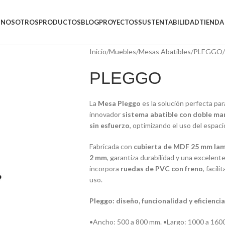
NOSOTROS
PRODUCTOS
BLOG
PROYECTOS
SUSTENTABILIDAD
TIENDA
Inicio
/
Muebles
/
Mesas Abatibles
/
PLEGGO
/
PLEGGO
La
Mesa Pleggo
es la solución perfecta par
innovador
sistema abatible con doble man
sin esfuerzo
, optimizando el uso del espaci
Fabricada con
cubierta de MDF 25 mm la
2 mm
, garantiza durabilidad y una excelent
incorpora
ruedas de PVC con freno
, facil
uso.
Pleggo: diseño, funcionalidad y eficienci
•Ancho: 500 a 800 mm. •Largo: 1000 a 16