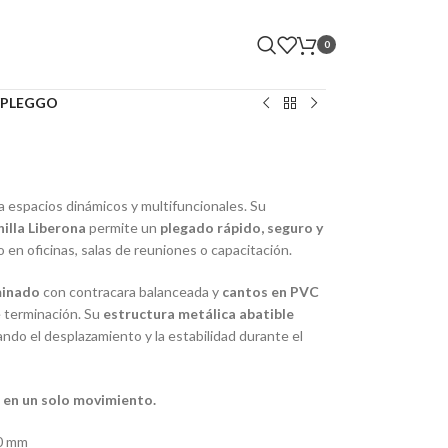
0
PLEGGO
a espacios dinámicos y multifuncionales. Su
illa Liberona
permite un
plegado rápido, seguro y
o en oficinas, salas de reuniones o capacitación.
minado
con contracara balanceada y
cantos en PVC
e terminación. Su
estructura metálica abatible
itando el desplazamiento y la estabilidad durante el
a en un solo movimiento.
00 mm