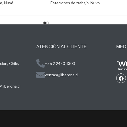
jo
,
Nuvó
Estaciones de trabajo
,
Nuvó
ATENCIÓN AL CLIENTE
MED
ión, Chile,
+56 2 2480 4300
ventas@liberona.cl
liberona.cl