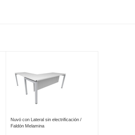
Nuvó con Lateral sin electrificación /
Nuvó con Lateral
Faldón Melamina
electrificable/ 