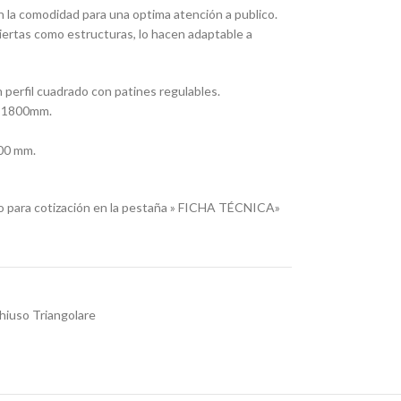
n la comodidad para una optima atención a publico.
iertas como estructuras, lo hacen adaptable a
 perfil cuadrado con patines regulables.
 y 1800mm.
200 mm.
o para cotización en la pestaña » FICHA TÉCNICA»
iuso Triangolare