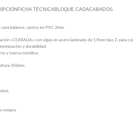
IPCIÓN
FICHA TÉCNICA
BLOQUE CAD
ACABADOS
as cara balance, cantos en PVC 2mm.
nación «CERRADA», con vigas en acero laminado de 1.9mm tipo Z, para cu
terminación y durabilidad.
no y tuerca metálica.
 Altura 350mm.
finir.
a compra.