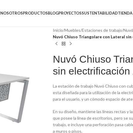
NOSOTROS
PRODUCTOS
BLOG
PROYECTOS
SUSTENTABILIDAD
TIENDA
Inicio
/
Muebles
/
Estaciones de trabajo
/
Nuvó
Nuvó Chiuso Triangolare con Lateral sin 
Nuvó Chiuso Trian
sin electrificació
La estación de trabajo Nuvó Chiuso con cubie
esta diseñada para la utilización de la elect
para el usuario, y un cómodo espacio de ate
En su diseño, mantiene las líneas rectas y la
que posee la línea de escritorios, pero se s
trabajo, e incluye una perforación pasa cabl
a muros o pisos.