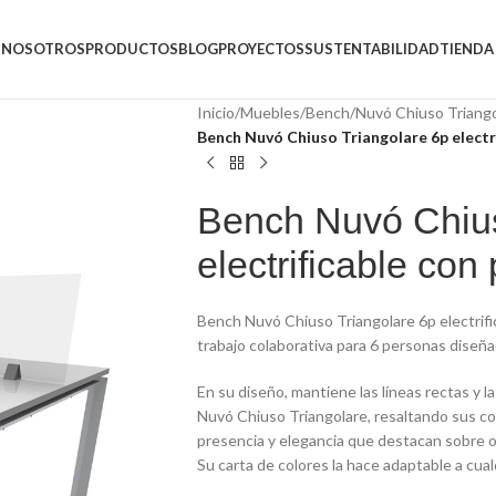
NOSOTROS
PRODUCTOS
BLOG
PROYECTOS
SUSTENTABILIDAD
TIENDA
Inicio
/
Muebles
/
Bench
/
Nuvó Chiuso Triang
Bench Nuvó Chiuso Triangolare 6p electri
Bench Nuvó Chius
electrificable con 
Bench Nuvó Chiuso Triangolare 6p electrific
trabajo colaborativa para 6 personas diseña
En su diseño, mantiene las líneas rectas y l
Nuvó Chiuso Triangolare, resaltando sus co
presencia y elegancia que destacan sobre ot
Su carta de colores la hace adaptable a cua