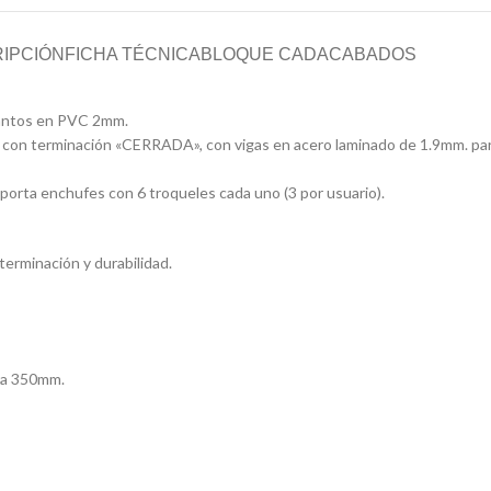
IPCIÓN
FICHA TÉCNICA
BLOQUE CAD
ACABADOS
cantos en PVC 2mm.
r, con terminación «CERRADA», con vigas en acero laminado de 1.9mm. pa
porta enchufes con 6 troqueles cada uno (3 por usuario).
terminación y durabilidad.
ura 350mm.