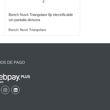
Bench Nuvó Triangolare 8p electrificable
Bench Simply 2p 
sin pantalla divisora
pantalla divisora
Bench
,
Nuvó Triangolare
Bench
,
Simply
IOS DE PAGO