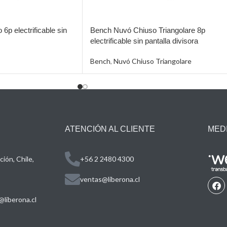
p electrificable sin
Bench Nuvó Chiuso Triangolare 8p
electrificable sin pantalla divisora
Bench
,
Nuvó Chiuso Triangolare
ATENCIÓN AL CLIENTE
MED
ión, Chile,
+56 2 2480 4300
ventas@liberona.cl
liberona.cl