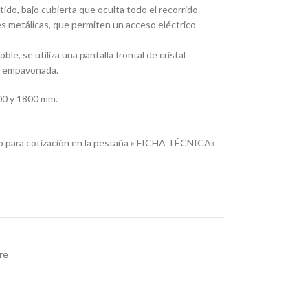
ido, bajo cubierta que oculta todo el recorrido
les metálicas, que permiten un acceso eléctrico
le, se utiliza una pantalla frontal de cristal
o empavonada.
200 y 1800 mm.
o para cotización en la pestaña » FICHA TÉCNICA»
re