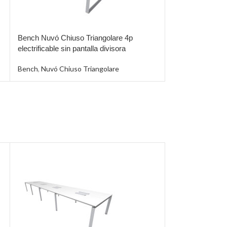
Bench Nuvó Chiuso Triangolare 4p
Bench Nuvó Chiu
electrificable sin pantalla divisora
electrificable co
Bench
,
Nuvó Chiuso Triangolare
Bench
,
Nuvó Chiu