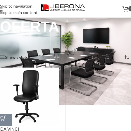
Skip to navigation
Skip to main content
OFERTA
Inicio
/
Productos etiquetados “OFERTA”
Mostrando el único resultado
Show sidebar
DA VINCI